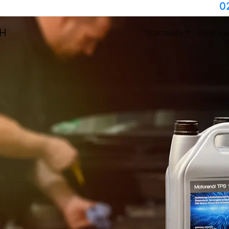
0
bH
Startseite
PKW Le